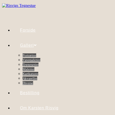
Skip
to
content
Forside
Galleri
Portrætter
Vægmalerier
Tegneserier
Malerier
Karikaturer
Akvareller
Diverse
Bestilling
Om Karsten Risvig